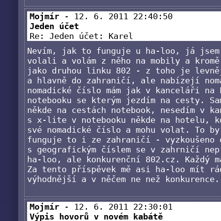
Mojmír
- 12. 6. 2011 22:40:50
Jeden účet
Re: Jeden účet: Karel
Nevím, jak to funguje u ha-loo, já jsem
volali a volám z něho na mobily a kromě
jako druhou linku 802 - z toho je levně
a hlavně do zahraničí, ale nabízejí nom
nomadické číslo mám jak v kanceláři na 
notebooku se kterým jezdím na cesty. Sa
někde na cestách notebook, nesedím v ka
s x-lite v notebooku někde na hotelu, k
své nomadické číslo a mohu volat. To by
funguje to i ze zahraničí - vyzkoušeno 
s geografickým číslem se v zahrničí nep
ha-loo, ale konkurenční 802.cz. Každý m
Za tento příspěvek mě asi ha-loo mít rá
výhodnější a v něčem ne než konkurence.
Mojmír
- 12. 6. 2011 22:30:01
Výpis hovorů v novém kabátě