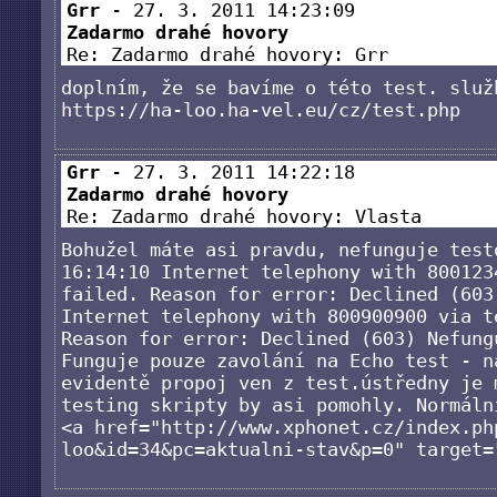
Grr
- 27. 3. 2011 14:23:09
Zadarmo drahé hovory
Re: Zadarmo drahé hovory: Grr
doplním, že se bavíme o této test. služ
https://ha-loo.ha-vel.eu/cz/test.php
Grr
- 27. 3. 2011 14:22:18
Zadarmo drahé hovory
Re: Zadarmo drahé hovory: Vlasta
Bohužel máte asi pravdu, nefunguje test
16:14:10 Internet telephony with 800123
failed. Reason for error: Declined (603
Internet telephony with 800900900 via t
Reason for error: Declined (603) Nefung
Funguje pouze zavolání na Echo test - n
evidentě propoj ven z test.ústředny je 
testing skripty by asi pomohly. Normáln
<a href="http://www.xphonet.cz/index.ph
loo&id=34&pc=aktualni-stav&p=0" target=