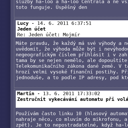
služby ha-loo a ha-loo Centrála a ne vš
toto funguje. Úspěšný den
Lucy
- 14. 6. 2011 6:37:51
Jeden účet
Re: Jeden účet: Mojmír
Máte pravdu, že každý má své výhody a n
uvědomit, že výhoda může být i nevýhodo
negeografickým číslem přihlásit i v zah
tama by se nejen nemělo, ale dopouštíte
Telekomunikačního zákona dané země. V t
hrozí velmi vysoké finanční postihy. Př
jednoduše, a to podle IP adresy, pod kt
Martin
- 13. 6. 2011 17:33:02
Zestručnit vykecávání automatu při vol
Používám často linku 10 (hlasový automa
nahraje něco, co mluvím do mikrofonu, a
zpět). Je to nepostradatelné, když ha-l