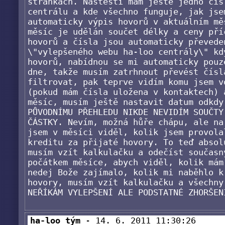
stránkách. Naštěstí mám ještě jedno čís
centrálu a kde všechno funguje, jak jse
automaticky výpis hovorů v aktuálním mě
měsíc je udělán součet délky a ceny pří
hovorů a čísla jsou automaticky převede
\"vylepšeného webu ha-loo centrály\" kd
hovorů, nabídnou se mi automaticky pouz
dne, takže musím zatrhnout převést čísl
filtrovat, pak teprve vidím komu jsem v
(pokud mám čísla uložena v kontaktech) 
měsíc, musím ještě nastavit datum odkdy
PŮVODNÍMU PŘEHLEDU NIKDE NEVIDÍM SOUČTY
ČÁSTKY. Nevím, možná hůře chápu, ale na
jsem v měsíci viděl, kolik jsem provola
kreditu za přijaté hovory. To teď absol
musím vzít kalkulačku a odečíst současn
počátkem měsíce, abych viděl, kolik mám
nedej Bože zajímalo, kolik mi naběhlo k
hovory, musím vzít kalkulačku a všechny
NEŘÍKÁM VYLEPŠENÍ ALE PODSTATNÉ ZHORŠEN
ha-loo tým
- 14. 6. 2011 11:30:26