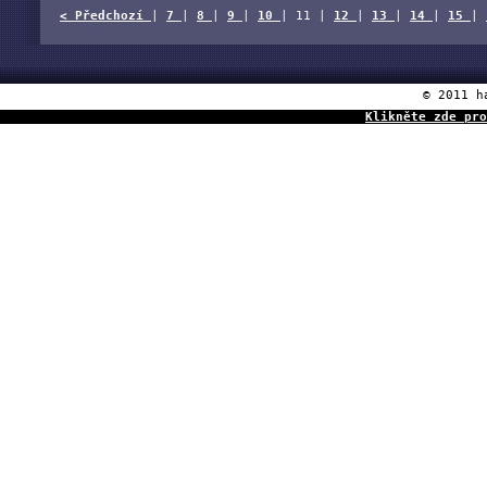
< Předchozí
|
7
|
8
|
9
|
10
| 11 |
12
|
13
|
14
|
15
|
© 2011 h
Klikněte zde pro