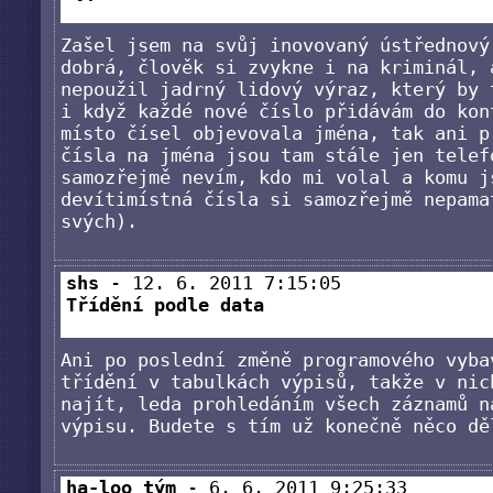
Zašel jsem na svůj inovovaný ústřednový
dobrá, člověk si zvykne i na kriminál, 
nepoužil jadrný lidový výraz, který by 
i když každé nové číslo přidávám do kon
místo čísel objevovala jména, tak ani p
čísla na jména jsou tam stále jen telef
samozřejmě nevím, kdo mi volal a komu j
devítimístná čísla si samozřejmě nepama
svých).
shs
- 12. 6. 2011 7:15:05
Třídění podle data
Ani po poslední změně programového vyba
třídění v tabulkách výpisů, takže v nic
najít, leda prohledáním všech záznamů n
výpisu. Budete s tím už konečně něco dě
ha-loo tým
- 6. 6. 2011 9:25:33