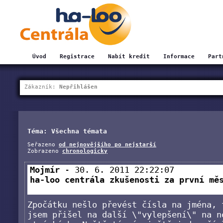
Úvod
Registrace
Nabít kredit
Informace
Part
Zákazník:
Nepřihlášen
Téma: Všechna témata
Seřazeno
od nejnovějšího po nejstarší
Zobrazeno
chronologicky
Mojmír
- 30. 6. 2011 22:22:07
ha-loo centrála zkušenosti za první mě
Zpočátku nešlo převést čísla na jména, 
jsem přišel na další \"vylepšení\" na n