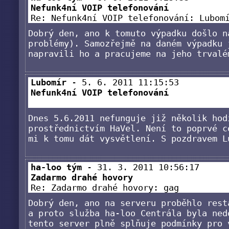
Nefunk4ní VOIP telefonování
Re: Nefunk4ní VOIP telefonování: Lub
Dobrý den, ano k tomuto výpadku došlo n
problémy). Samozřejmě na daném výpadku 
napravili ho a pracujeme na jeho trvalé
Lubomír
- 5. 6. 2011 11:15:53
Nefunk4ní VOIP telefonování
Dnes 5.6.2011 nefunguje již několik hod
prostřednictvím HaVel. Není to poprvé c
mi k tomu dát vysvětlení. S pozdravem L
ha-loo tým
- 31. 3. 2011 10:56:17
Zadarmo drahé hovory
Re: Zadarmo drahé hovory: gag
Dobrý den, ano na serveru proběhlo rest
a proto služba ha-loo Centrála byla ned
tento server plně splňuje podmínky pro 