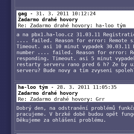
gag
- 31. 3. 2011 10:12:24
Zadarmo drahé hovory
Re: Zadarmo drahé hovory: ha-loo tým
a na pbx1.ha-loo.cz 31.03.11 Registrati
.... failed. Reason for error: Remote s
Timeout. asi 10 minut vypadek 30.03.11 
number .... failed. Reason for error: R
responding. Timeout. asi 5 minut vypade
restarty serveru rano pred 6 h? Ze by u
serveru? Bude novy a tim zvyseni spoleh
ha-loo tým
- 28. 3. 2011 11:05:35
Zadarmo drahé hovory
Re: Zadarmo drahé hovory: Grr
Dobrý den, na odstranění problémů funkč
pracujeme. V brzké době budou opět fung
Děkujeme za ohlášení problému.