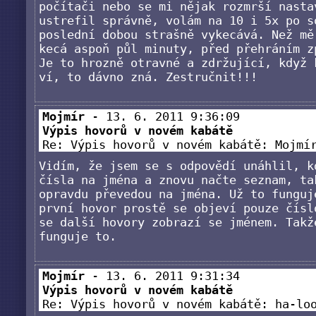
počítači nebo se mi nějak rozmrší nasta
ustrefil správně, volám na 10 i 5x po s
poslední dobou strašně vykecává. Než mě
kecá aspoň půl minuty, před přehráním z
Je to hrozně otravné a zdržující, když 
ví, to dávno zná. Zestručnit!!!
Mojmír
- 13. 6. 2011 9:36:09
Výpis hovorů v novém kabátě
Re: Výpis hovorů v novém kabátě: Moj
Vidím, že jsem se s odpovědí unáhlil, k
čísla na jména a znovu načte seznam, ta
opravdu převedou na jména. Už to funguj
první hovor prostě se objeví pouze čísl
se další hovory zobrazí se jménem. Takž
funguje to.
Mojmír
- 13. 6. 2011 9:31:34
Výpis hovorů v novém kabátě
Re: Výpis hovorů v novém kabátě: ha-l